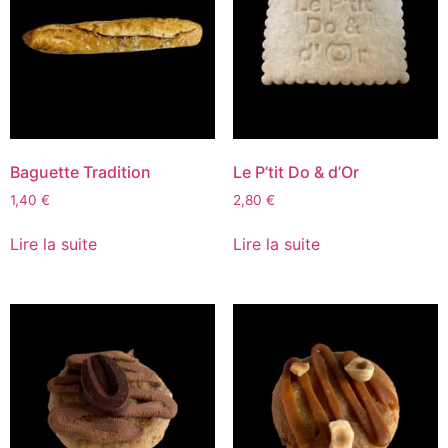
Baguette Tradition
Le P’tit Do & d’Or
1,40
€
2,80
€
Lire la suite
Lire la suite