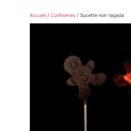
Accueil
/
Confiseries
/ Sucette noir tagada